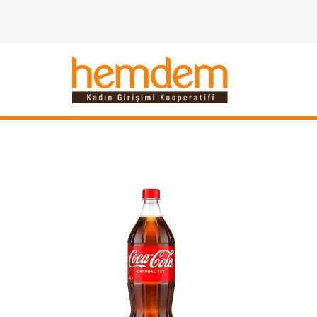
İçeriğe
geç