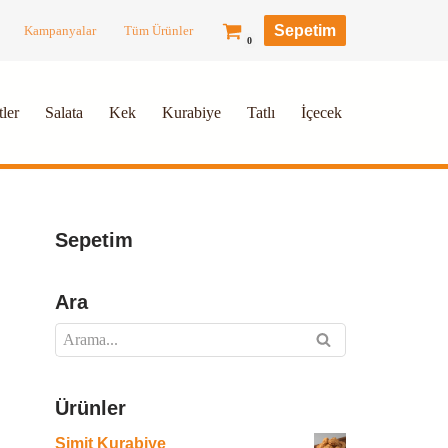
Sepetim
Kampanyalar
Tüm Ürünler
0
ler
Salata
Kek
Kurabiye
Tatlı
İçecek
Sepetim
Ara
Ürünler
Simit Kurabiye