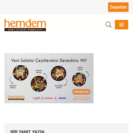
Sepetim
İçeriğe
geç
BIR YANIT YAZIN