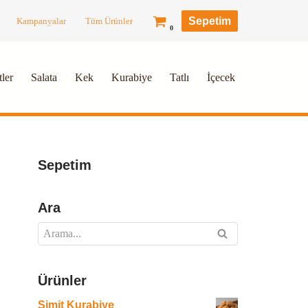
Sepetim
Kampanyalar
Tüm Ürünler
0
ler
Salata
Kek
Kurabiye
Tatlı
İçecek
Sepetim
Ara
Ürünler
Simit Kurabiye