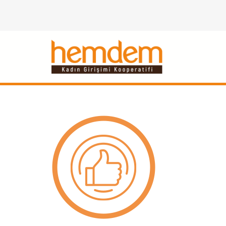
İçeriğe
geç