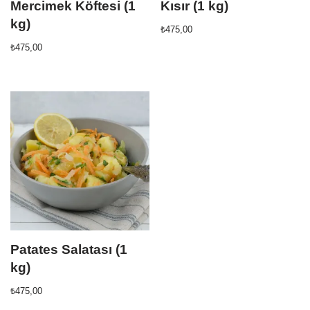
Mercimek Köftesi (1
Kısır (1 kg)
kg)
₺
475,00
₺
475,00
Patates Salatası (1
kg)
₺
475,00