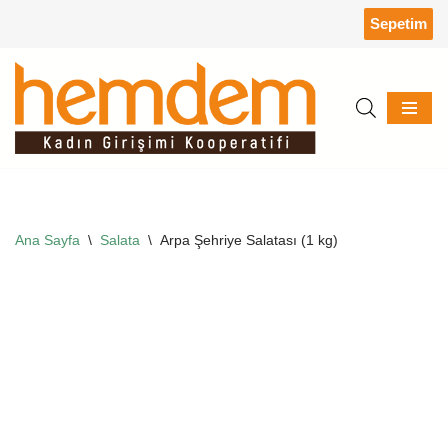
Sepetim
İçeriğe
geç
Ana Sayfa
\
Salata
\
Arpa Şehriye Salatası (1 kg)