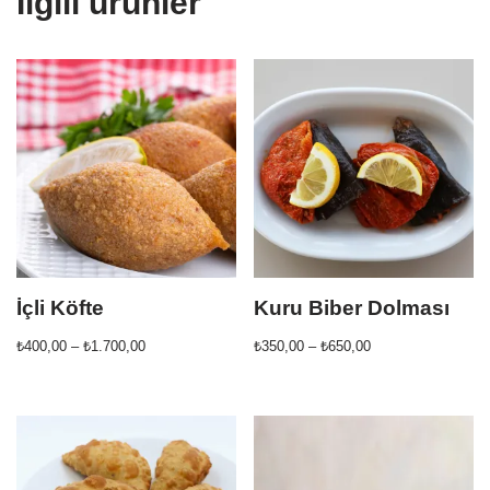
İlgili ürünler
İçli Köfte
Kuru Biber Dolması
₺
400,00
–
₺
1.700,00
₺
350,00
–
₺
650,00