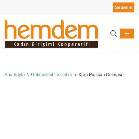
Sepetim
İçeriğe
geç
Ana Sayfa
\
Geleneksel Lezzetler
\
Kuru Patlıcan Dolması